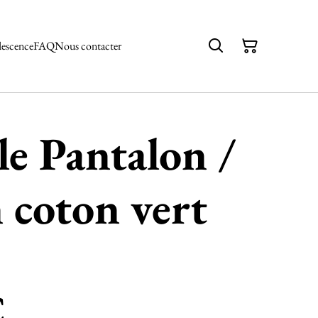
descence
FAQ
Nous contacter
e Pantalon /
n coton vert
€