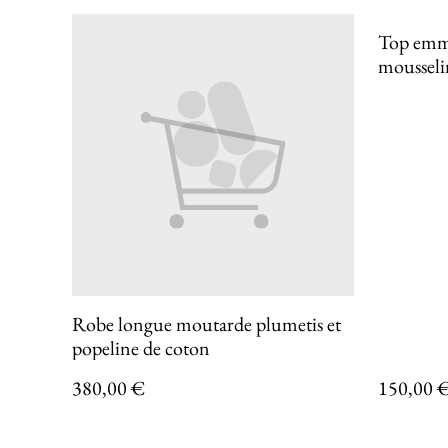
Top emm
mousselin
cheminée
INCAN
Robe longue moutarde plumetis et
popeline de coton
380,00 €
150,00 