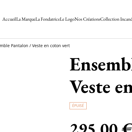
Accueil
La Marque
La Fondatrice
Le Logo
Nos Créations
Collection Incan
mble Pantalon / Veste en coton vert
Ensembl
Veste e
ÉPUISÉ
295,00 