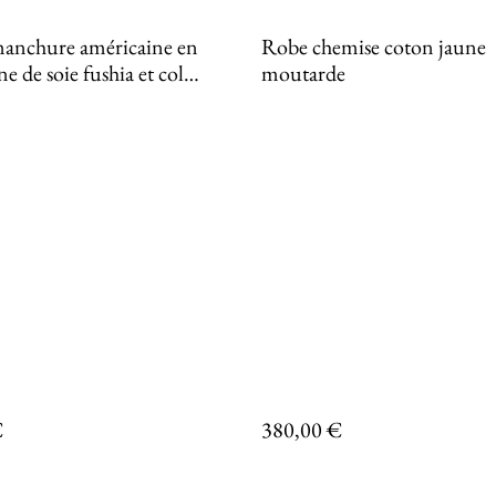
anchure américaine en
Robe chemise coton jaune
e de soie fushia et col
moutarde
 en coton kaki - Collection
DESCENCE
€
380,00 €