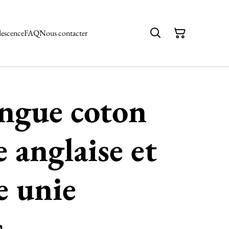
descence
FAQ
Nous contacter
ngue coton
 anglaise et
e unie