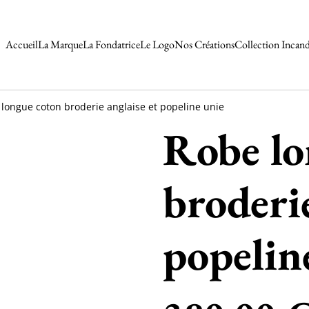
Accueil
La Marque
La Fondatrice
Le Logo
Nos Créations
Collection Incan
longue coton broderie anglaise et popeline unie
Robe lo
broderie
popelin