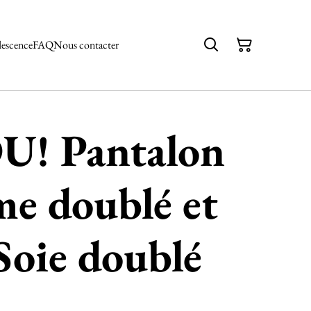
descence
FAQ
Nous contacter
U! Pantalon
me doublé et
Soie doublé