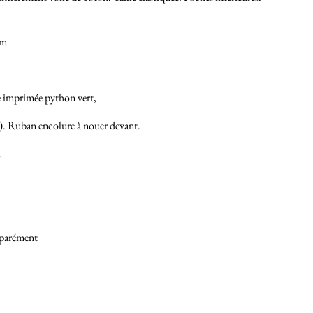
7m
e imprimée python vert,
). Ruban encolure à nouer devant.
.
éparément