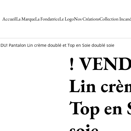
Accueil
La Marque
La Fondatrice
Le Logo
Nos Créations
Collection Incan
NDU! Pantalon Lin crème doublé et Top en Soie doublé soie
! VEND
Lin crè
Top en 
soie