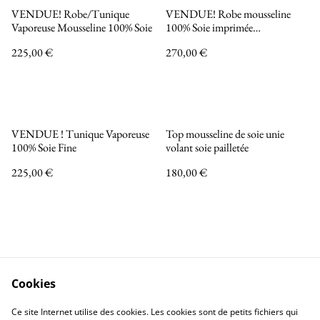
VENDUE! Robe/Tunique
VENDUE! Robe mousseline
Vaporeuse Mousseline 100% Soie
100% Soie imprimée
REVERSIBLE
225,00 €
270,00 €
VENDUE ! Tunique Vaporeuse
Top mousseline de soie unie
100% Soie Fine
volant soie pailletée
225,00 €
180,00 €
Cookies
Nous contacter
Mentions légales
Ce site Internet utilise des cookies. Les cookies sont de petits fichiers qui
Politique de confidentialité
Politique de Cookies