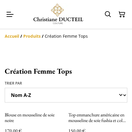
Accueil
/
Produits
/
Création Femme Tops
Création Femme Tops
TRIER PAR
Blouse en mousseline de soie
Top emmanchure américaine en
noire
mousseline de soie fushia et col
cheminée en coton kaki -
170,00 €
150,00 €
Collection