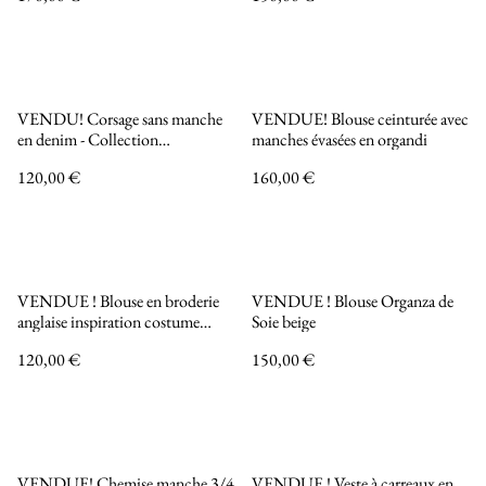
INCANDESCENCE
VENDU! Corsage sans manche
VENDUE! Blouse ceinturée avec
en denim - Collection
manches évasées en organdi
INCANDESCENCE
120,00 €
160,00 €
VENDUE ! Blouse en broderie
VENDUE ! Blouse Organza de
anglaise inspiration costume
Soie beige
créole - Collection
120,00 €
150,00 €
INCANDESCENCE
VENDUE! Chemise manche 3/4
VENDUE ! Veste à carreaux en