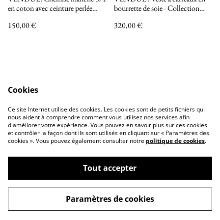
en coton avec ceinture perlée
bourrette de soie - Collection
brodée à la main portée à
INCANDESCENCE
150,00 €
320,00 €
l'encolure - Collection
INCANDESCENCE
Cookies
Nous contacter
Mentions légales
Ce site Internet utilise des cookies. Les cookies sont de petits fichiers qui
Politique de confidentialité
Politique de Cookies
nous aident à comprendre comment vous utilisez nos services afin
d'améliorer votre expérience. Vous pouvez en savoir plus sur ces cookies
et contrôler la façon dont ils sont utilisés en cliquant sur « Paramètres des
cookies ». Vous pouvez également consulter notre
politique de cookies
.
Tout accepter
©
2026
Christiane Ducteil Couture
Paramètres de cookies
powered by