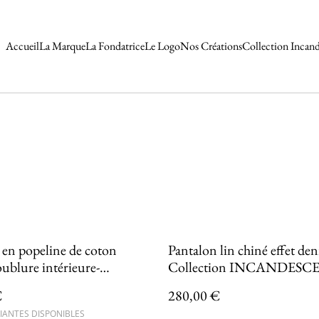
Accueil
La Marque
La Fondatrice
Le Logo
Nos Créations
Collection Incan
popeline de coton
Pantalon lin chiné effet den
oublure intérieure-
Collection INCANDESC
tion INCANDESCENCE
€
280,00 €
IANTES DISPONIBLES