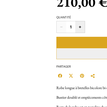
210,00 
QUANTITÉ
PARTAGER
Robe longue à bretelles bicolore bi
Bustier doublé et empiècements cô
Reste de la robe est en popeline de 