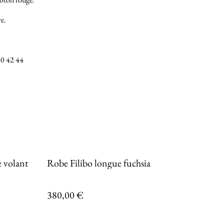
re.
 40 42 44
e volant
Robe Filibo longue fuchsia
380,00 €