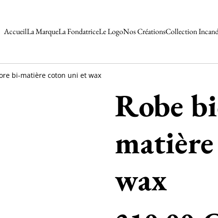
Accueil
La Marque
La Fondatrice
Le Logo
Nos Créations
Collection Incan
ore bi-matière coton uni et wax
Robe bi
matière
wax