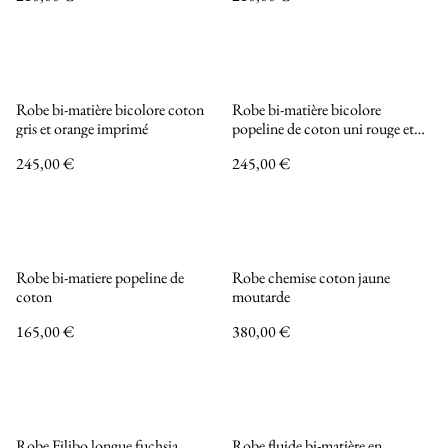
Robe bi-matière bicolore coton
Robe bi-matière bicolore
gris et orange imprimé
popeline de coton uni rouge et
wax maarron
245,00 €
245,00 €
Robe bi-matiere popeline de
Robe chemise coton jaune
coton
moutarde
165,00 €
380,00 €
Robe Filibo longue fuchsia
Robe fluide bi-matière en