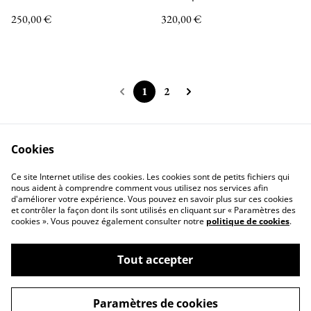
250,00 €
320,00 €
1
2
Cookies
Nous contacter
Mentions légales
Ce site Internet utilise des cookies. Les cookies sont de petits fichiers qui
Politique de confidentialité
Politique de Cookies
nous aident à comprendre comment vous utilisez nos services afin
d'améliorer votre expérience. Vous pouvez en savoir plus sur ces cookies
et contrôler la façon dont ils sont utilisés en cliquant sur « Paramètres des
cookies ». Vous pouvez également consulter notre
politique de cookies
.
Tout accepter
©
2026
Christiane Ducteil Couture
Paramètres de cookies