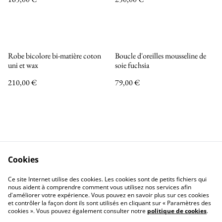
INCANDESCENCE
Robe bicolore bi-matière coton
Boucle d'oreilles mousseline de
uni et wax
soie fuchsia
210,00 €
79,00 €
Cookies
Nous contacter
Mentions légales
Ce site Internet utilise des cookies. Les cookies sont de petits fichiers qui
Politique de confidentialité
Politique de Cookies
nous aident à comprendre comment vous utilisez nos services afin
d'améliorer votre expérience. Vous pouvez en savoir plus sur ces cookies
et contrôler la façon dont ils sont utilisés en cliquant sur « Paramètres des
cookies ». Vous pouvez également consulter notre
politique de cookies
.