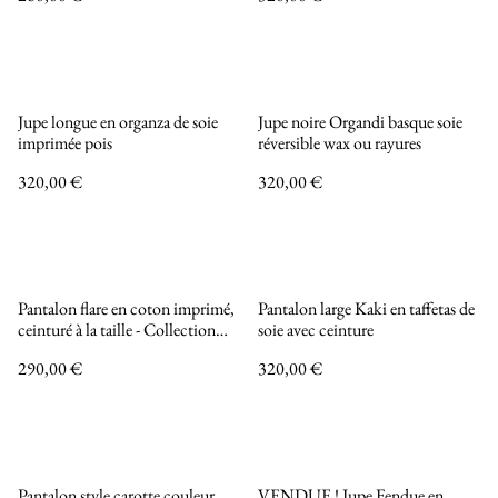
Jupe longue en organza de soie
Jupe noire Organdi basque soie
imprimée pois
réversible wax ou rayures
320,00 €
320,00 €
Pantalon flare en coton imprimé,
Pantalon large Kaki en taffetas de
ceinturé à la taille - Collection
soie avec ceinture
INCANDESCENCE
290,00 €
320,00 €
Pantalon style carotte couleur
VENDUE ! Jupe Fendue en