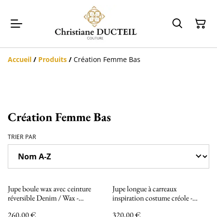
Accueil
/
Produits
/
Création Femme Bas
Création Femme Bas
TRIER PAR
Jupe boule wax avec ceinture
Jupe longue à carreaux
réversible Denim / Wax -
inspiration costume créole -
Collection
Collection
260,00 €
320,00 €
INCANDESCENCE
INCANDESCENCE