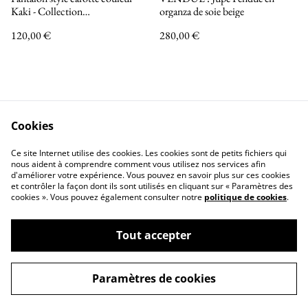
Kaki - Collection
organza de soie beige
INCANDESCENCE
120,00 €
280,00 €
Cookies
Nous contacter
Mentions légales
Ce site Internet utilise des cookies. Les cookies sont de petits fichiers qui
Politique de confidentialité
Politique de Cookies
nous aident à comprendre comment vous utilisez nos services afin
d'améliorer votre expérience. Vous pouvez en savoir plus sur ces cookies
et contrôler la façon dont ils sont utilisés en cliquant sur « Paramètres des
cookies ». Vous pouvez également consulter notre
politique de cookies
.
Tout accepter
©
2026
Christiane Ducteil Couture
Paramètres de cookies
powered by